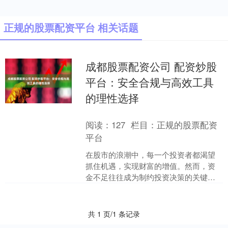
正规的股票配资平台 相关话题
成都股票配资公司 配资炒股
平台：安全合规与高效工具
的理性选择
阅读：
127
栏目：
正规的股票配资
平台
在股市的浪潮中，每一个投资者都渴望
抓住机遇，实现财富的增值。然而，资
金不足往往成为制约投资决策的关键因
素。此时，配资炒股平台应运而生，为
投资者提供了杠杆操作的途....
共 1 页/1 条记录