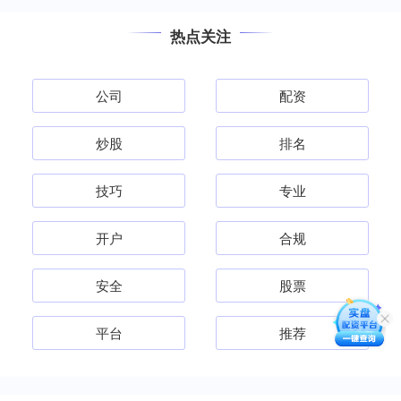
热点关注
公司
配资
炒股
排名
技巧
专业
开户
合规
安全
股票
平台
推荐