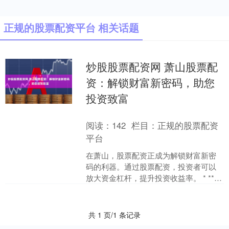
正规的股票配资平台 相关话题
炒股股票配资网 萧山股票配
资：解锁财富新密码，助您
投资致富
阅读：
142
栏目：
正规的股票配资
平台
在萧山，股票配资正成为解锁财富新密
码的利器。通过股票配资，投资者可以
放大资金杠杆，提升投资收益率。 * **放
大收益：**通过配资，投资者可以放大投
资收益，提高....
共 1 页/1 条记录