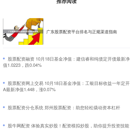
推荐阅读
广东股票配资平台排名与正规渠道指南
​股票配资融资 10月18日基金净值：建信睿和纯债定开债最新净
值1.0223，跌0.04%
​股票配资网上交易 10月18日基金净值：工银目标收益一年定开
A最新净值1.448，涨0.07%
​股票配资分仓系统 郑州股票配资：助您轻松撬动资本杠杆
​股牛网配资 体验真实炒股！配资模拟炒股，助你提升投资技能