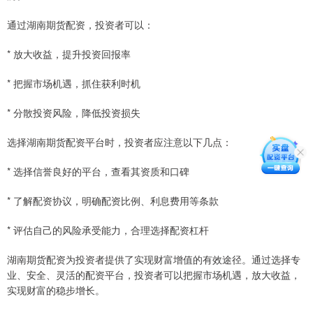
通过湖南期货配资，投资者可以：
* 放大收益，提升投资回报率
* 把握市场机遇，抓住获利时机
* 分散投资风险，降低投资损失
选择湖南期货配资平台时，投资者应注意以下几点：
* 选择信誉良好的平台，查看其资质和口碑
* 了解配资协议，明确配资比例、利息费用等条款
* 评估自己的风险承受能力，合理选择配资杠杆
湖南期货配资为投资者提供了实现财富增值的有效途径。通过选择专
业、安全、灵活的配资平台，投资者可以把握市场机遇，放大收益，
实现财富的稳步增长。