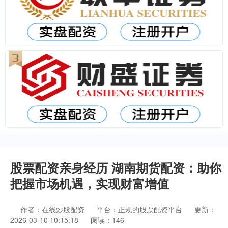
股票配资亲身经历 湖南期货配资：助你
把握市场机遇，实现财富增值
作者：在线炒股配资
平台：正规的股票配资平台
更新：
2026-03-10 10:15:18
阅读：146