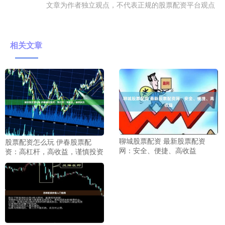
文章为作者独立观点，不代表正规的股票配资平台观点
相关文章
聊城股票配资 最新股票配资
股票配资怎么玩 伊春股票配
网：安全、便捷、高收益
资：高杠杆，高收益，谨慎投资