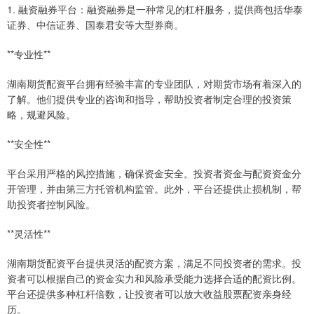
1. 融资融券平台：融资融券是一种常见的杠杆服务，提供商包括华泰
证券、中信证券、国泰君安等大型券商。
**专业性**
湖南期货配资平台拥有经验丰富的专业团队，对期货市场有着深入的
了解。他们提供专业的咨询和指导，帮助投资者制定合理的投资策
略，规避风险。
**安全性**
平台采用严格的风控措施，确保资金安全。投资者资金与配资资金分
开管理，并由第三方托管机构监管。此外，平台还提供止损机制，帮
助投资者控制风险。
**灵活性**
湖南期货配资平台提供灵活的配资方案，满足不同投资者的需求。投
资者可以根据自己的资金实力和风险承受能力选择合适的配资比例。
平台还提供多种杠杆倍数，让投资者可以放大收益股票配资亲身经
历。