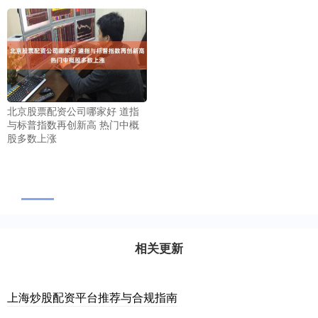
北京股票配资公司哪家好 道指
与标普指数再创新高 热门中概
股多数上涨
相关更新
上海炒股配资平台推荐与合规指南