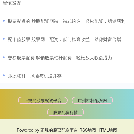
谨慎投资
​股票配资的 炒股配资网站一站式约选，轻松配资，稳健获利
​配市值股票 股票网上配资：低门槛高收益，助你财富倍增
​交易股票配资 解锁股票杠杆配资，轻松放大收益潜力
​炒股杠杆：风险与机遇并存
正规的股票配资平台
广州杠杆配资网
股票配资行情
Powered by
正规的股票配资平台
RSS地图
HTML地图