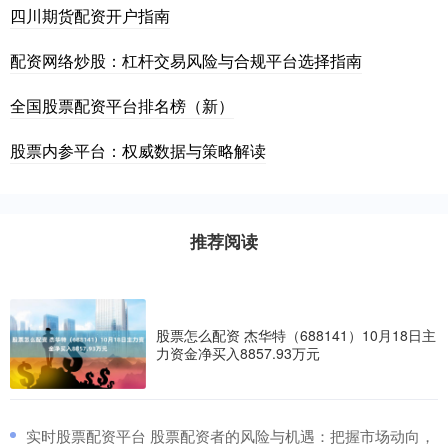
四川期货配资开户指南
配资网络炒股：杠杆交易风险与合规平台选择指南
全国股票配资平台排名榜（新）
股票内参平台：权威数据与策略解读
推荐阅读
股票怎么配资 杰华特（688141）10月18日主
力资金净买入8857.93万元
​实时股票配资平台 股票配资者的风险与机遇：把握市场动向，