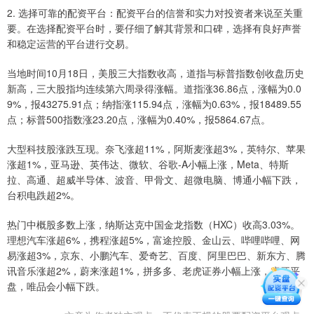
2. 选择可靠的配资平台：配资平台的信誉和实力对投资者来说至关重
要。在选择配资平台时，要仔细了解其背景和口碑，选择有良好声誉
和稳定运营的平台进行交易。
当地时间10月18日，美股三大指数收高，道指与标普指数创收盘历史
新高，三大股指均连续第六周录得涨幅。道指涨36.86点，涨幅为0.0
9%，报43275.91点；纳指涨115.94点，涨幅为0.63%，报18489.55
点；标普500指数涨23.20点，涨幅为0.40%，报5864.67点。
大型科技股涨跌互现。奈飞涨超11%，阿斯麦涨超3%，英特尔、苹果
涨超1%，亚马逊、英伟达、微软、谷歌-A小幅上涨，Meta、特斯
拉、高通、超威半导体、波音、甲骨文、超微电脑、博通小幅下跌，
台积电跌超2%。
热门中概股多数上涨，纳斯达克中国金龙指数（HXC）收高3.03%。
理想汽车涨超6%，携程涨超5%，富途控股、金山云、哔哩哔哩、网
易涨超3%，京东、小鹏汽车、爱奇艺、百度、阿里巴巴、新东方、腾
讯音乐涨超2%，蔚来涨超1%，拼多多、老虎证券小幅上涨，虎牙平
盘，唯品会小幅下跌。