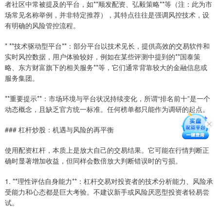
者社区中常被提及的平台，如**顺发配资、弘毅策略**等（注：此为市
场常见名称举例，并非特定推荐），其特点往往是强调风控技术，设
有明确的风险管控流程。
* **技术驱动型平台**：部分平台以技术见长，提供高效的交易软件和
实时风控数据，用户体验较好，例如在某些评测中提到的**国泰策
略、东方财富旗下的相关服务**等，它们通常背靠较大的金融信息或
服务集团。
**重要提示**：市场环境与平台状况持续变化，所谓“排名前十”是一个
动态概念，且缺乏官方统一标准。任何榜单都只能作为调研的起点。
### 杠杆炒股：机遇与风险的再平衡
使用配资杠杆，本质上是放大自己的交易结果。它可能在行情判断正
确时显著增加收益，但同样会数倍放大判断错误时的亏损。
1. **理性评估自身能力**：杠杆交易对投资者的技术分析能力、风险承
受能力和心态都是巨大考验。不建议新手或风险厌恶型投资者轻易尝
试。