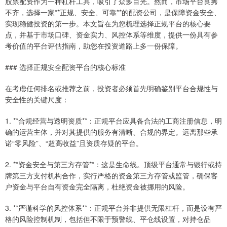
股票配资作为一种杠杆工具，吸引了众多目光。然而，市场平台良莠
不齐，选择一家**正规、安全、可靠**的配资公司，是保障资金安全、
实现稳健投资的第一步。本文旨在为您梳理选择正规平台的核心要
点，并基于市场口碑、资金实力、风控体系等维度，提供一份具有参
考价值的平台评估指南，助您在投资道路上多一份保障。
### 选择正规安全配资平台的核心标准
在考虑任何排名或推荐之前，投资者必须首先明确鉴别平台合规性与
安全性的关键尺度：
1. **合规经营与透明资质**：正规平台应具备合法的工商注册信息，明
确的运营主体，并对其提供的服务有清晰、合规的界定。远离那些承
诺“零风险”、“超高收益”且资质存疑的平台。
2. **资金安全与第三方存管**：这是生命线。顶级平台通常与银行或持
牌第三方支付机构合作，实行严格的资金第三方存管或监管，确保客
户资金与平台自有资金完全隔离，杜绝资金被挪用的风险。
3. **严谨科学的风控体系**：正规平台并非提供无限杠杆，而是设有严
格的风险控制机制，包括但不限于预警线、平仓线设置，对持仓品