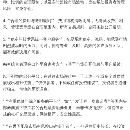
种、比例的合理限制，以及实时监控市场波动，旨在帮助投资者管理
风险，避免穿仓。
4. **合理的费用与透明规则**：费用结构清晰明确，无隐藏收费。利
息、管理费等应在合理范围内，所有交易规则、合同条款公开透明。
5. **稳定的技术系统与客户服务**：交易系统稳定、流畅，能承受行情
剧烈波动时的压力。同时，拥有专业、及时、高效的客户服务团队，
能有效解决用户问题。
### 综合表现突出的平台参考方向（基于市场公开信息与用户反馈）
以下列举的部分平台，在过往市场评价中，于上述一个或多个维度曾
展现出相对优势，**仅供参考，不构成任何投资建议**。投资者务必进
行独立、审慎的尽职调查。
* **注重稳健与综合服务的平台**：如**广发证券、华泰证券**等国内头
部券商旗下或关联的合规融资融券业务，虽非传统“配资”，但提供正
规的杠杆交易渠道，风控极严，安全性最高。
* **在民间配资市场中风控口碑较佳者**：一些运营历史较长、在投资