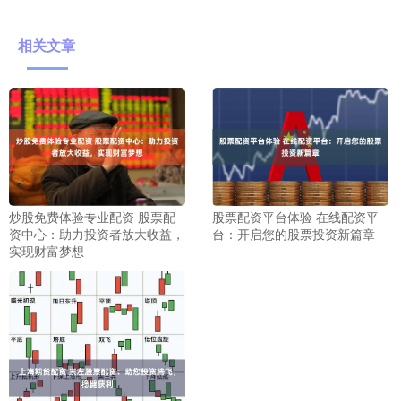
相关文章
炒股免费体验专业配资 股票配
股票配资平台体验 在线配资平
资中心：助力投资者放大收益，
台：开启您的股票投资新篇章
实现财富梦想