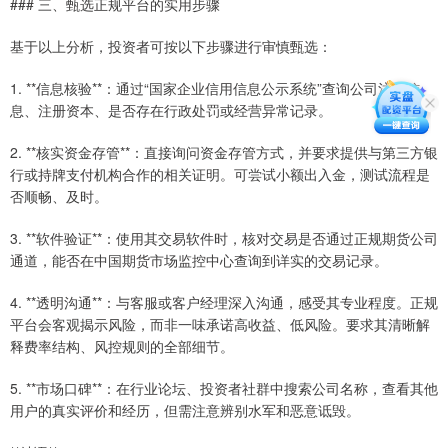
### 三、甄选正规平台的实用步骤
基于以上分析，投资者可按以下步骤进行审慎甄选：
1. **信息核验**：通过“国家企业信用信息公示系统”查询公司注册信
息、注册资本、是否存在行政处罚或经营异常记录。
2. **核实资金存管**：直接询问资金存管方式，并要求提供与第三方银
行或持牌支付机构合作的相关证明。可尝试小额出入金，测试流程是
否顺畅、及时。
3. **软件验证**：使用其交易软件时，核对交易是否通过正规期货公司
通道，能否在中国期货市场监控中心查询到详实的交易记录。
4. **透明沟通**：与客服或客户经理深入沟通，感受其专业程度。正规
平台会客观揭示风险，而非一味承诺高收益、低风险。要求其清晰解
释费率结构、风控规则的全部细节。
5. **市场口碑**：在行业论坛、投资者社群中搜索公司名称，查看其他
用户的真实评价和经历，但需注意辨别水军和恶意诋毁。