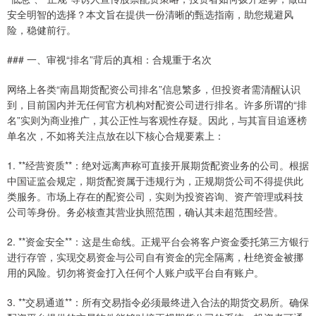
安全明智的选择？本文旨在提供一份清晰的甄选指南，助您规避风
险，稳健前行。
### 一、审视“排名”背后的真相：合规重于名次
网络上各类“南昌期货配资公司排名”信息繁多，但投资者需清醒认识
到，目前国内并无任何官方机构对配资公司进行排名。许多所谓的“排
名”实则为商业推广，其公正性与客观性存疑。因此，与其盲目追逐榜
单名次，不如将关注点放在以下核心合规要素上：
1. **经营资质**：绝对远离声称可直接开展期货配资业务的公司。根据
中国证监会规定，期货配资属于违规行为，正规期货公司不得提供此
类服务。市场上存在的配资公司，实则为投资咨询、资产管理或科技
公司等身份。务必核查其营业执照范围，确认其未超范围经营。
2. **资金安全**：这是生命线。正规平台会将客户资金委托第三方银行
进行存管，实现交易资金与公司自有资金的完全隔离，杜绝资金被挪
用的风险。切勿将资金打入任何个人账户或平台自有账户。
3. **交易通道**：所有交易指令必须最终进入合法的期货交易所。确保