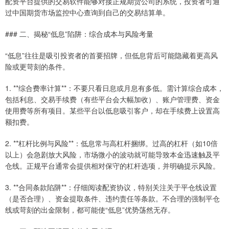
配资平台提供的交易软件能够对接正规期货公司的系统，投资者可通
过中国期货市场监控中心查询到自己的交易结算单。
### 二、揭秘“低息”陷阱：综合成本与风险考量
“低息”往往是吸引投资者的首要招牌，但低息背后可能隐藏着更高风
险或更苛刻的条件。
1. **综合费率计算**：不要只看日息或月息有多低。需计算综合成本，
包括利息、交易手续费（有些平台会大幅加收）、账户管理费、资金
使用费等所有项目。某些平台以低息吸引客户，却在手续费上设置高
额扣费。
2. **杠杆比例与风险**：低息常与高杠杆捆绑。过高的杠杆（如10倍
以上）会急剧放大风险，市场微小的波动就可能导致本金迅速触及平
仓线。正规平台通常会提供相对保守的杠杆选项，并明确提示风险。
3. **合同条款陷阱**：仔细阅读配资协议，特别关注关于平仓线设置
（是否合理）、资金提取条件、违约责任等条款。不合理的强制平仓
线或苛刻的出金限制，都可能使“低息”优势荡然无存。