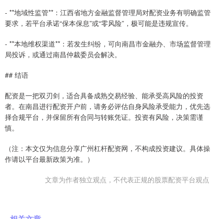
- **地域性监管**：江西省地方金融监督管理局对配资业务有明确监管
要求，若平台承诺“保本保息”或“零风险”，极可能是违规宣传。
- **本地维权渠道**：若发生纠纷，可向南昌市金融办、市场监督管理
局投诉，或通过南昌仲裁委员会解决。
## 结语
配资是一把双刃剑，适合具备成熟交易经验、能承受高风险的投资
者。在南昌进行配资开户前，请务必评估自身风险承受能力，优先选
择合规平台，并保留所有合同与转账凭证。投资有风险，决策需谨
慎。
（注：本文仅为信息分享广州杠杆配资网，不构成投资建议。具体操
作请以平台最新政策为准。）
文章为作者独立观点，不代表正规的股票配资平台观点
相关文章